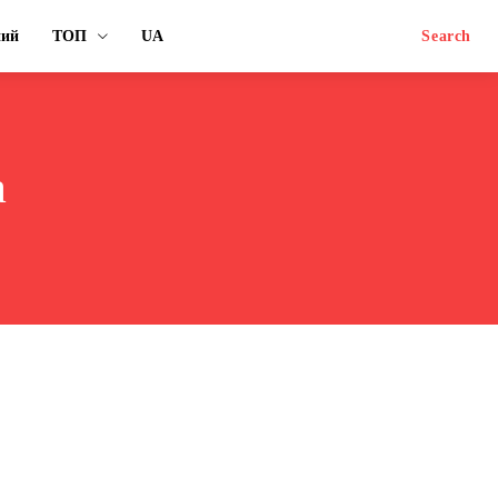
ний
ТОП
UA
Search
а