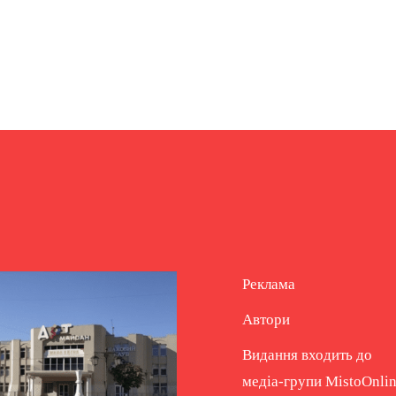
Реклама
Автори
Видання входить до
медіа-групи
MistoOnli