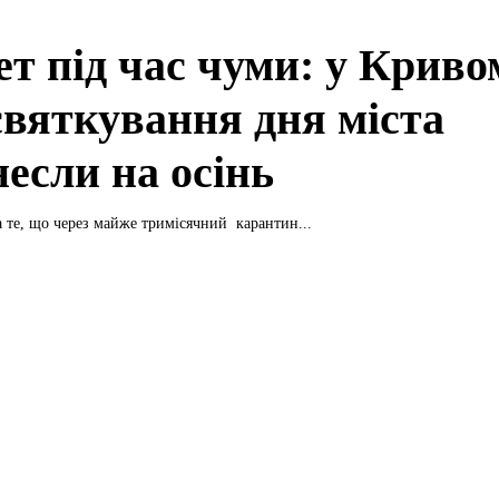
ет під час чуми: у Криво
 святкування дня міста
несли на осінь
 те, що через майже тримісячний карантин...