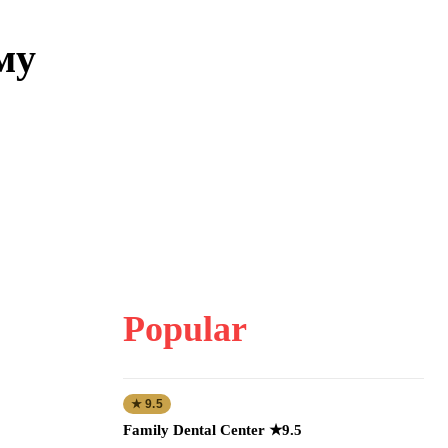
му
Popular
★ 9.5
Family Dental Center ★9.5