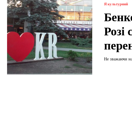
Я культурний
Бенк
Розі
пере
Не зважаючи на