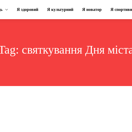
ць
Я здоровий
Я культурний
Я новатор
Я спортив
Tag:
святкування Дня міст