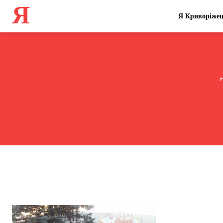
Я
Я Криворіже