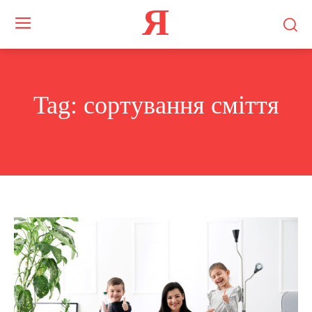
Я
Tag:
сортування сміття