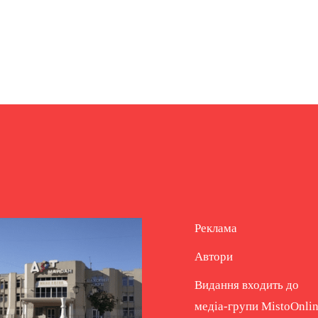
Реклама
Автори
Видання входить до
медіа-групи
MistoOnli