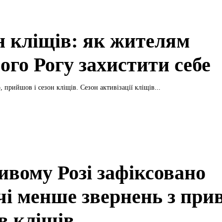
н кліщів: як жителям
ого Рогу захистити себе
 прийшов і сезон кліщів. Сезон активізації кліщів...
ивому Розі зафіксовано
чі менше звернень з при
в кліщів