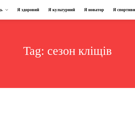
ць
Я здоровий
Я культурний
Я новатор
Я спортив
Tag:
сезон кліщів