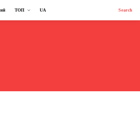
ний
ТОП
UA
Search