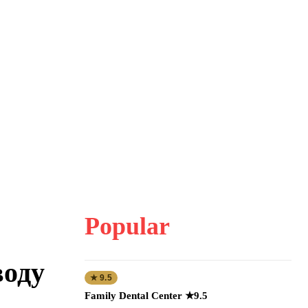
Popular
воду
★ 9.5
Family Dental Center ★9.5