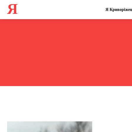
Я
Я Криворіже