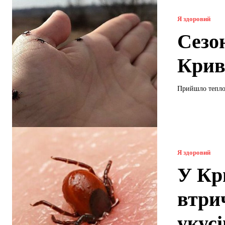
Я здоровий
Сезо
Крив
Прийшло тепло,
Я здоровий
У Кр
втри
укусі