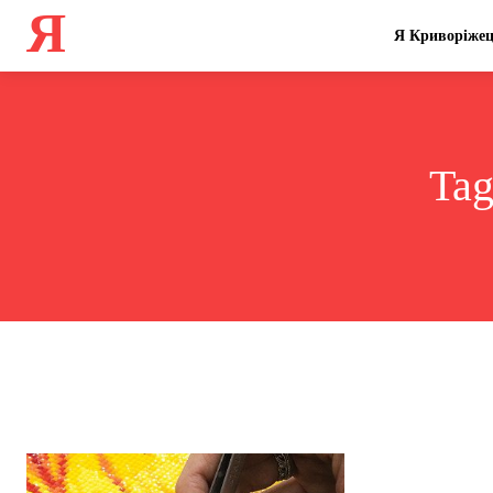
Я
Я Криворіже
Ta