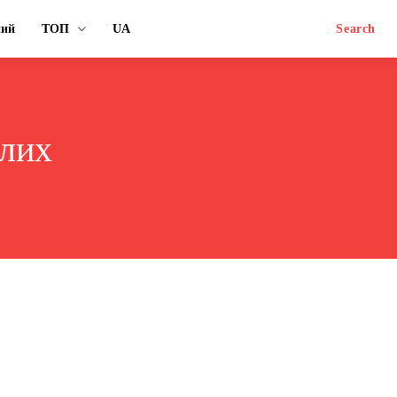
ний
ТОП
UA
Search
слих