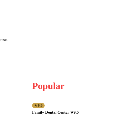
ював...
Popular
★ 9.5
Family Dental Center ★9.5