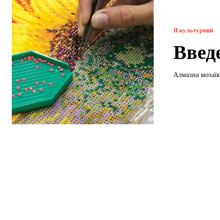
Я культурний
Введ
Алмазна мозаїка