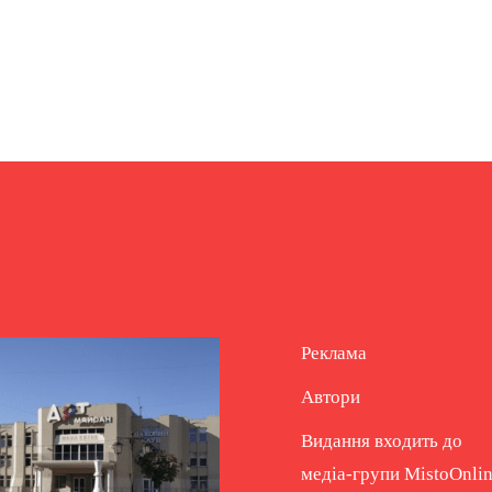
Реклама
Автори
Видання входить до
медіа-групи
MistoOnli