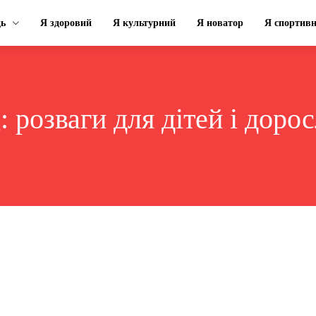
ць
Я здоровий
Я культурний
Я новатор
Я спортив
g:
розваги для дітей і доро