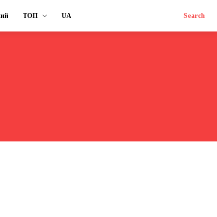
ний
ТОП
UA
Search