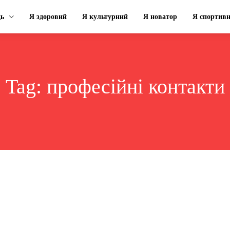
ць
Я здоровий
Я культурний
Я новатор
Я спортив
Tag:
професійні контакти