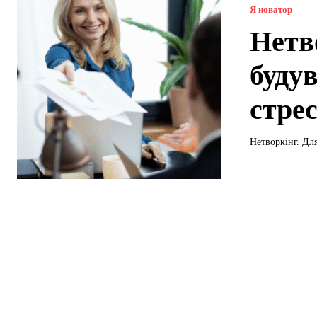
Я новатор
Нетв
будув
стре
Нетворкінг. Дл