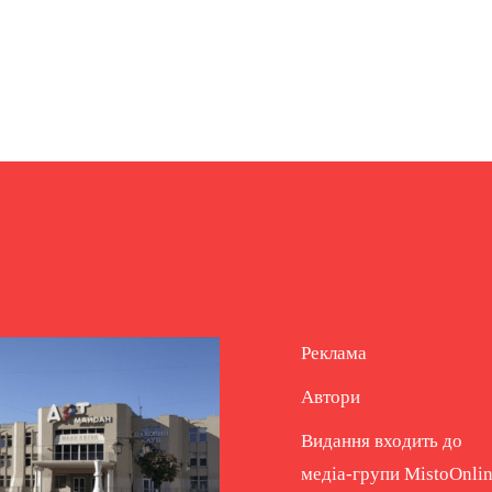
Реклама
Автори
Видання входить до
медіа-групи
MistoOnli