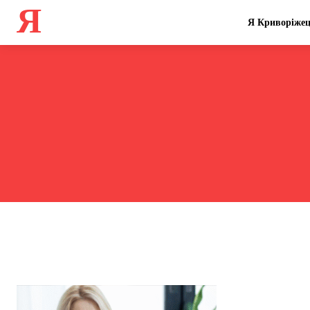
Я
Я Криворіже