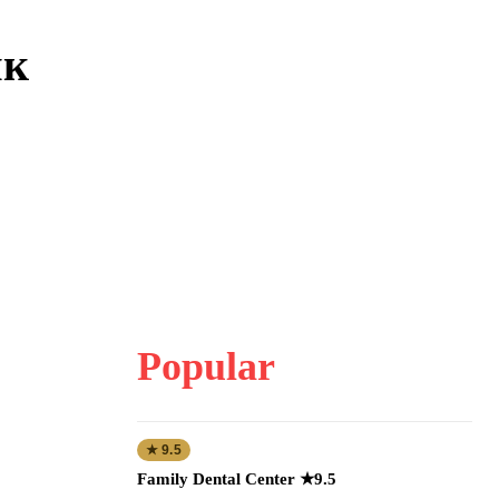
як
Popular
★ 9.5
Family Dental Center ★9.5