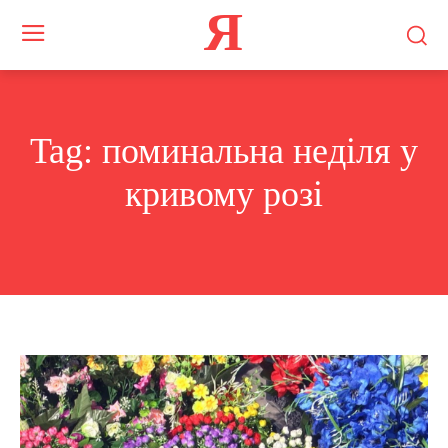
Я
Tag:
поминальна неділя у
кривому розі