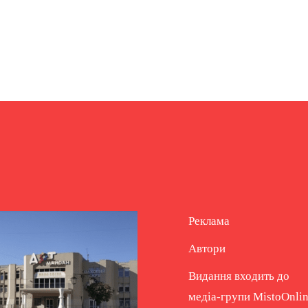
Реклама
Автори
Видання входить до
медіа-групи
MistoOnli