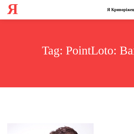
Я
Я Криворіже
Tag:
PointLoto: В