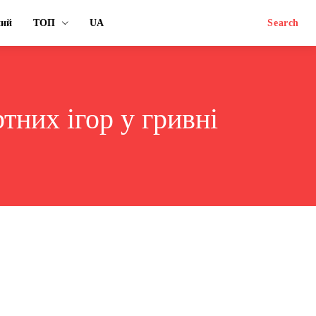
ний
ТОП
UA
Search
тних ігор у гривні