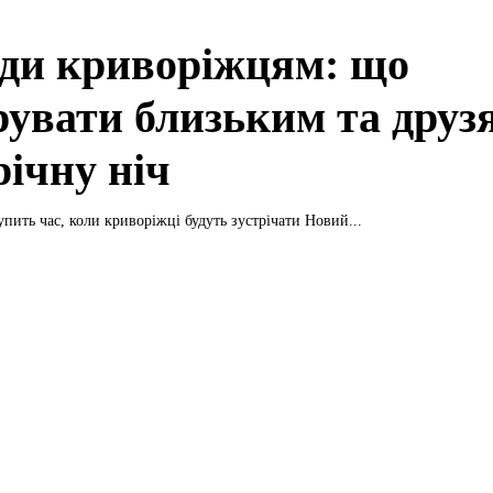
ди криворіжцям: що
рувати близьким та друз
річну ніч
упить час, коли криворіжці будуть зустрічати Новий...