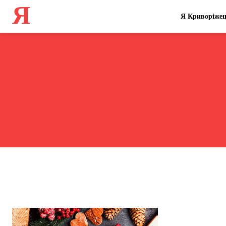
Я
Я Криворіже