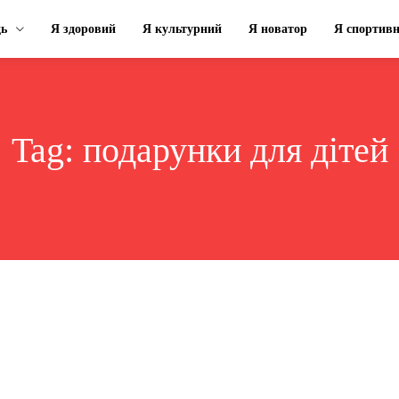
ць
Я здоровий
Я культурний
Я новатор
Я спортив
Tag:
подарунки для дітей