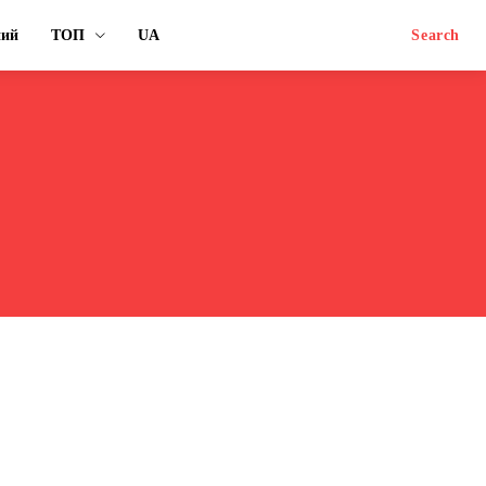
ний
ТОП
UA
Search