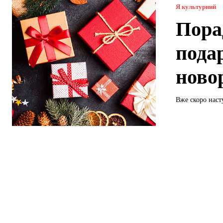
Я культурний
Пора
пода
ново
Вже скоро наст