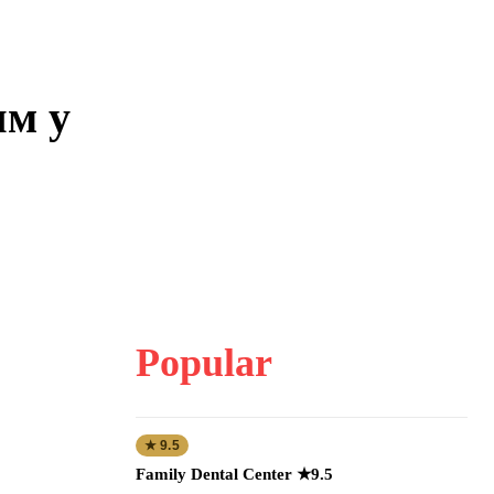
ям у
Popular
★ 9.5
Family Dental Center ★9.5