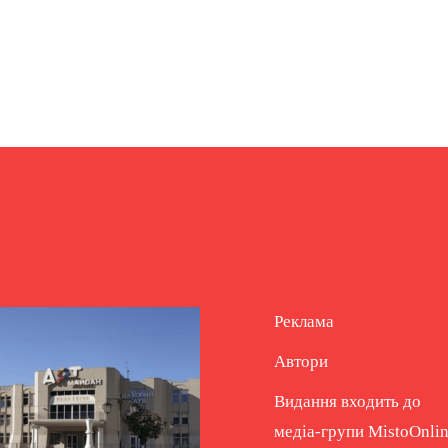
Реклама
Автори
Видання входить до
медіа-групи
MistoOnli