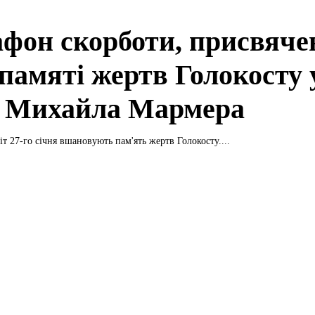
фон скорботи, присвяче
памяті жертв Голокосту 
ї Михайла Мармера
т 27-го січня вшановують пам'ять жертв Голокосту....