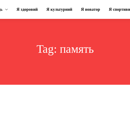
ць
Я здоровий
Я культурний
Я новатор
Я спортив
Tag:
память