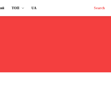
ний
ТОП
UA
Search