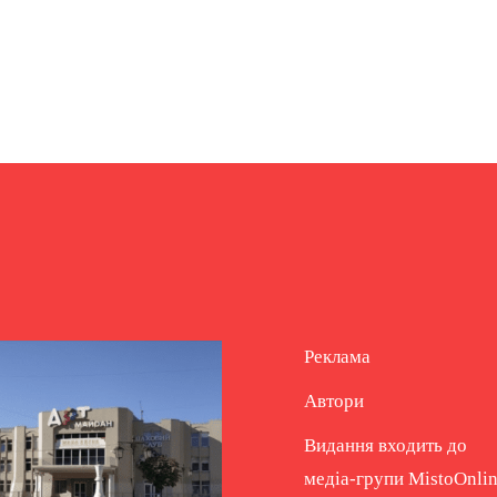
Реклама
Автори
Видання входить до
медіа-групи
MistoOnli