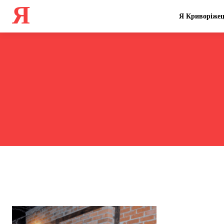
Я
Я Криворіже