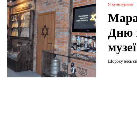
Я культурний
Мара
Дню 
музе
Щороку весь сві