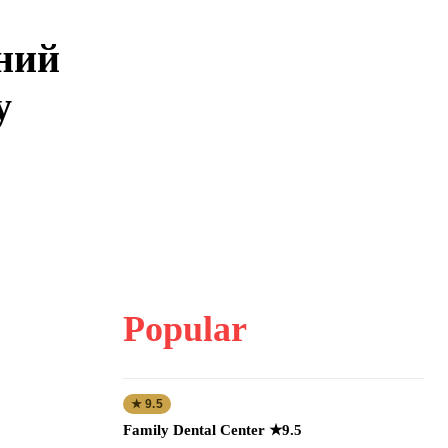
ний
у
Popular
★ 9.5
Family Dental Center ★9.5