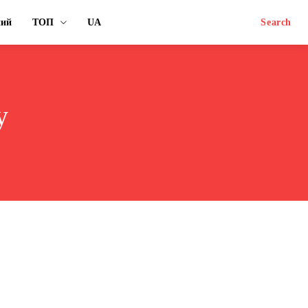
ний
ТОП
UA
Search
у