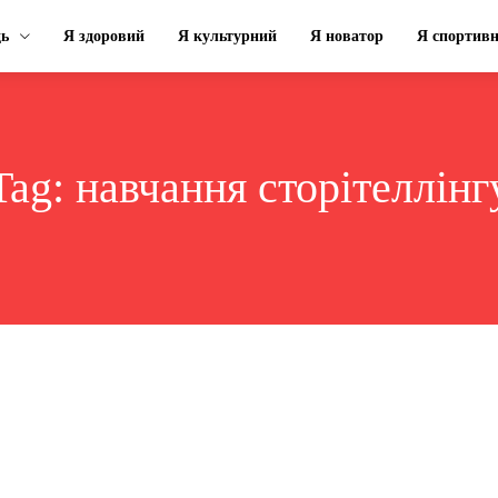
ць
Я здоровий
Я культурний
Я новатор
Я спортив
Tag:
навчання сторітеллінг