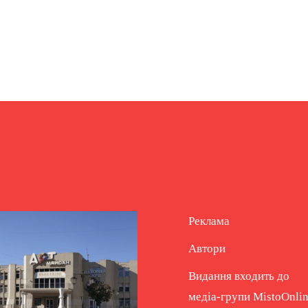
Реклама
Автори
Видання входить до
медіа-групи
MistoOnli