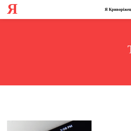
Я
Я Криворіже