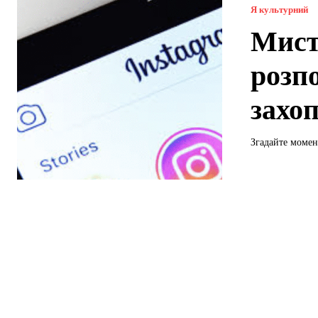
Я культурний
Мист
розпо
захо
Згадайте момент