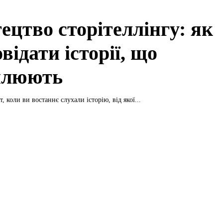
ецтво сторітеллінгу: як
відати історії, що
плюють
, коли ви востаннє слухали історію, від якої...