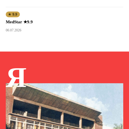
★ 9.9
MedStar ★9.9
06.07.2026
Я