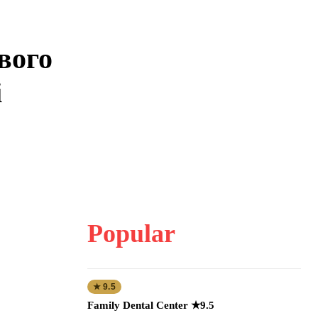
вого
рі
Popular
★ 9.5
Family Dental Center ★9.5