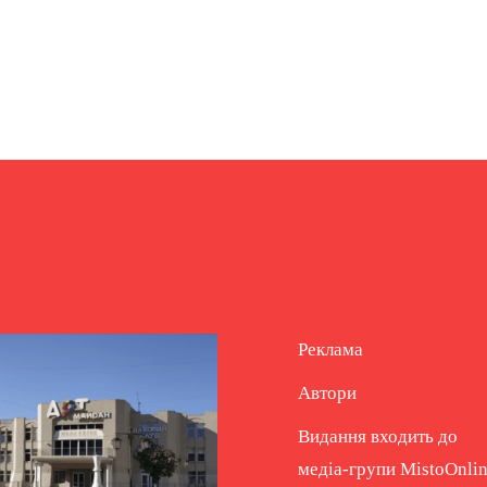
Реклама
Автори
Видання входить до
медіа-групи
MistoOnli