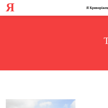
Я
Я Криворіже