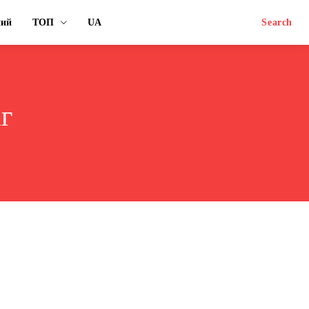
ний
ТОП
UA
Search
іг