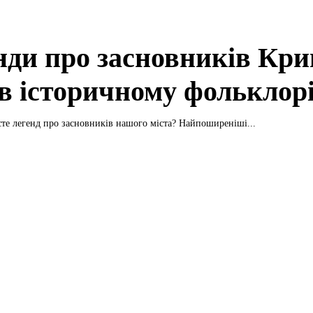
нди про засновників Кри
 в історичному фолькло
єте легенд про засновників нашого міста? Найпоширеніші...