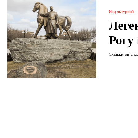
Я культурний
Леге
Рогу
Скільки ви зна