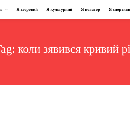
ць
Я здоровий
Я культурний
Я новатор
Я спортив
Tag:
коли зявився кривий р