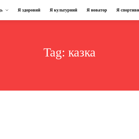
ць
Я здоровий
Я культурний
Я новатор
Я спортив
Tag:
казка