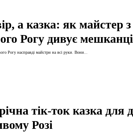
ір, а казка: як майстер з
ого Рогу дивує мешканц
го Рогу насправді майстри на всі руки. Вони...
ічна тік-ток казка для д
ивому Розі