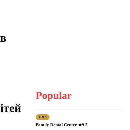
ів
Popular
ітей
★ 9.5
Family Dental Center ★9.5