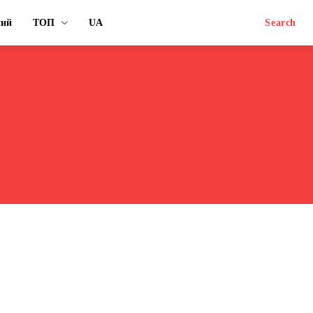
ний
ТОП
UA
Search