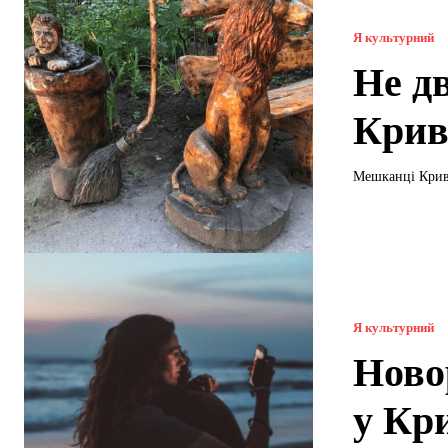
Я культурний
Не дв
Крив
Мешканці Криво
Я культурний
Новор
у Кр