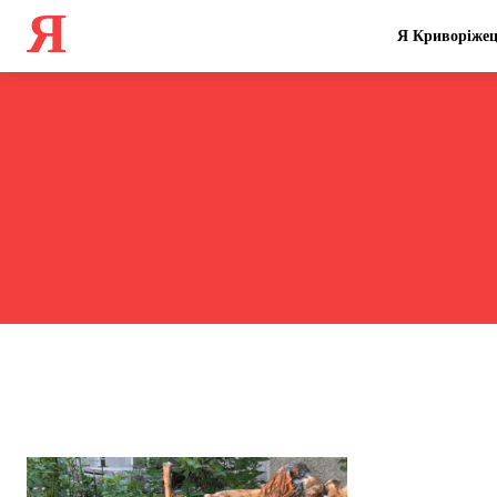
Я
Я Криворіже