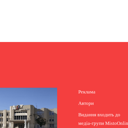
Реклама
Автори
Видання входить до
медіа-групи
MistoOnli