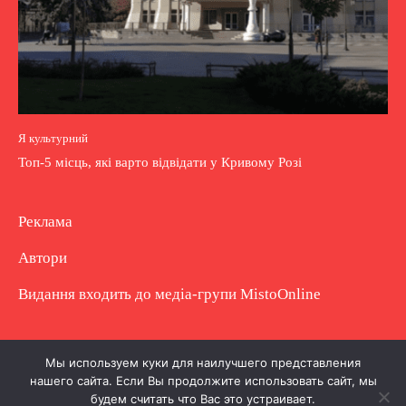
Я культурний
Топ-5 місць, які варто відвідати у Кривому Розі
Реклама
Автори
Видання входить до медіа-групи
MistoOnline
Copyright © Повне використання матеріалу
Мы используем куки для наилучшего представления
нашего сайта. Если Вы продолжите использовать сайт, мы
заборонено. Частково можна з гіперпосиланням.
будем считать что Вас это устраивает.