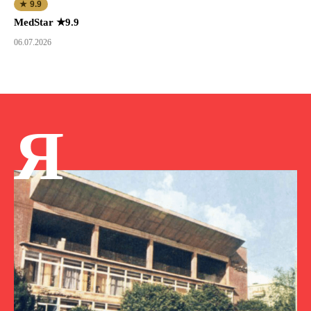
★ 9.9
MedStar ★9.9
06.07.2026
Я