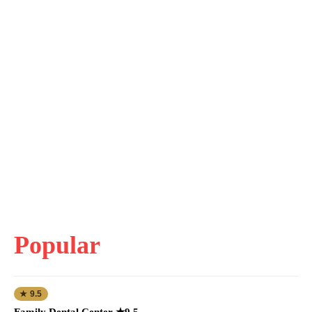
Popular
★ 9.5
Family Dental Center ★9.5