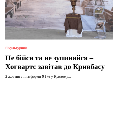
Я культурний
Не бійся та не зупиняйся –
Хогвартс завітав до Кривбасу
2 жовтня з платформи 9 і ¾ у Кривому...