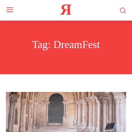
Я
Tag:
DreamFest