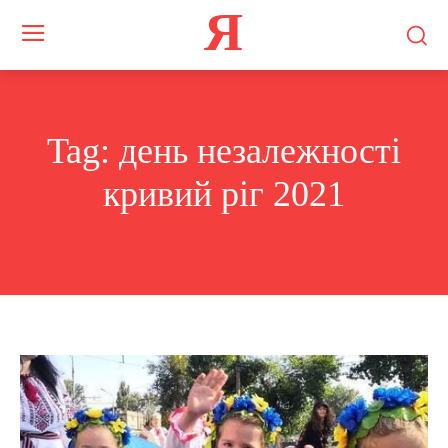
Я
Tag:
день незалежності
кривий ріг 2021