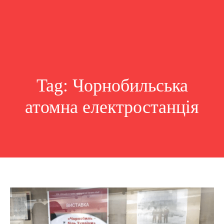
Tag:
Чорнобильська
атомна електростанція