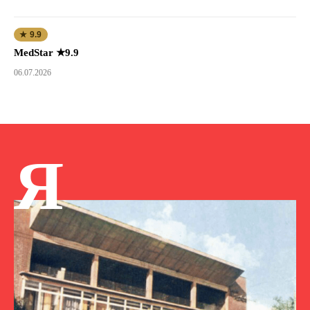
★ 9.9
MedStar ★9.9
06.07.2026
Я