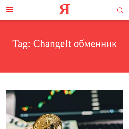
Я
Tag:
ChangeIt обменник