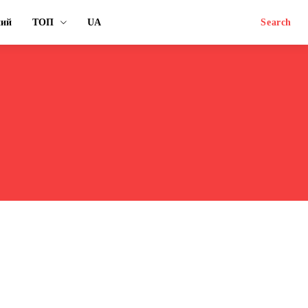
ний
ТОП
UA
Search