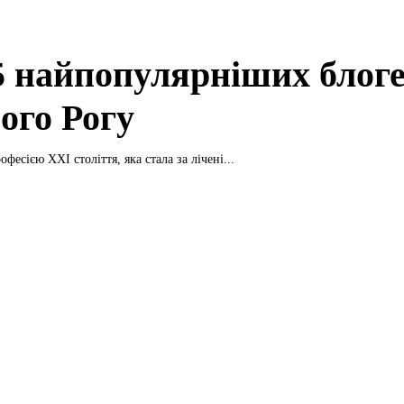
5 найпопулярніших блоге
ого Рогу
офесією ХХІ століття, яка стала за лічені...