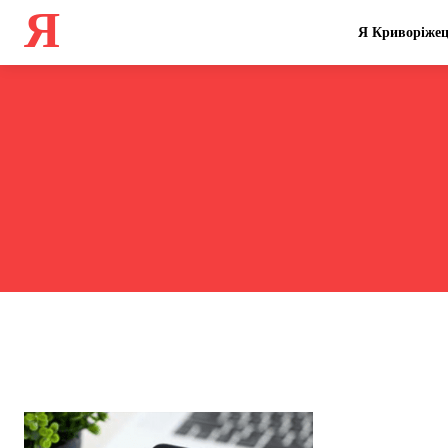
Я
Я Криворіже