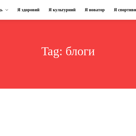
ць
Я здоровий
Я культурний
Я новатор
Я спортив
Tag:
блоги