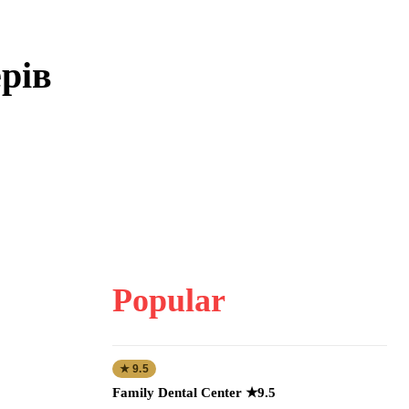
рів
Popular
★ 9.5
Family Dental Center ★9.5