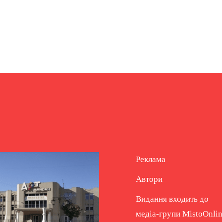
Реклама
Автори
Видання входить до
медіа-групи
MistoOnli