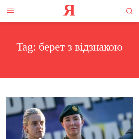
Я
Tag:
берет з відзнакою