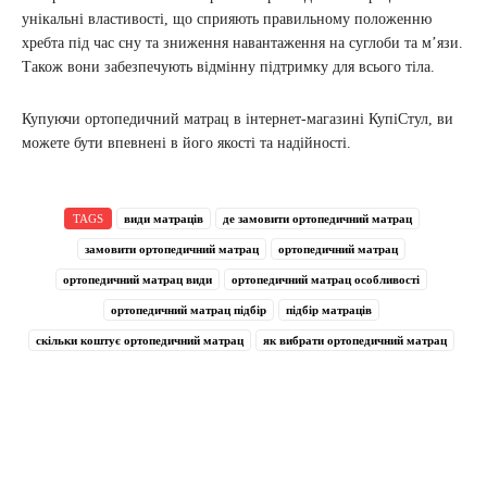
унікальні властивості, що сприяють правильному положенню
хребта під час сну та зниження навантаження на суглоби та м’язи.
Також вони забезпечують відмінну підтримку для всього тіла.
Купуючи ортопедичний матрац в інтернет-магазині КупіСтул, ви
можете бути впевнені в його якості та надійності.
TAGS
види матраців
де замовити ортопедичний матрац
замовити ортопедичний матрац
ортопедичний матрац
ортопедичний матрац види
ортопедичний матрац особливості
ортопедичний матрац підбір
підбір матраців
скільки коштує ортопедичний матрац
як вибрати ортопедичний матрац