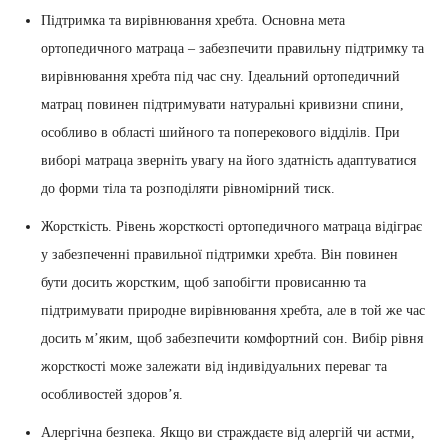
Підтримка та вирівнювання хребта. Основна мета
ортопедичного матраца – забезпечити правильну підтримку та
вирівнювання хребта під час сну. Ідеальний ортопедичний
матрац повинен підтримувати натуральні кривизни спини,
особливо в області шийного та поперекового відділів. При
виборі матраца зверніть увагу на його здатність адаптуватися
до форми тіла та розподіляти рівномірний тиск.
Жорсткість. Рівень жорсткості ортопедичного матраца відіграє
у забезпеченні правильної підтримки хребта. Він повинен
бути досить жорстким, щоб запобігти провисанню та
підтримувати природне вирівнювання хребта, але в той же час
досить м’яким, щоб забезпечити комфортний сон. Вибір рівня
жорсткості може залежати від індивідуальних переваг та
особливостей здоров’я.
Алергічна безпека. Якщо ви страждаєте від алергій чи астми,