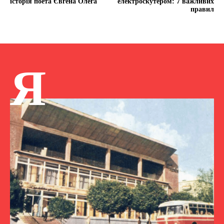
історія поета Євгена Олега
електроскутером: 7 важливих
правил
Я