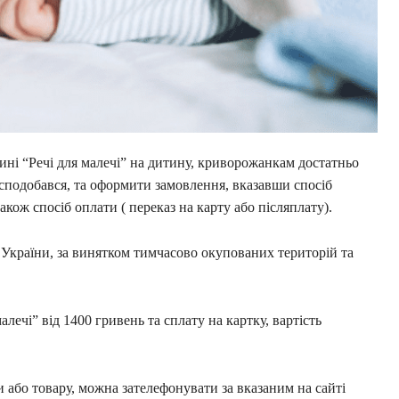
зині “Речі для малечі” на дитину, криворожанкам достатньо
 сподобався, та оформити замовлення, вказавши спосіб
кож спосіб оплати ( переказ на карту або післяплату).
 України, за винятком тимчасово окупованих територій та
алечі” від 1400 гривень та сплату на картку, вартість
або товару, можна зателефонувати за вказаним на сайті