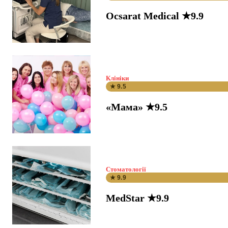
Ocsarat Medical ★9.9
Клініки
★ 9.5
«Мама» ★9.5
Стоматології
★ 9.9
MedStar ★9.9