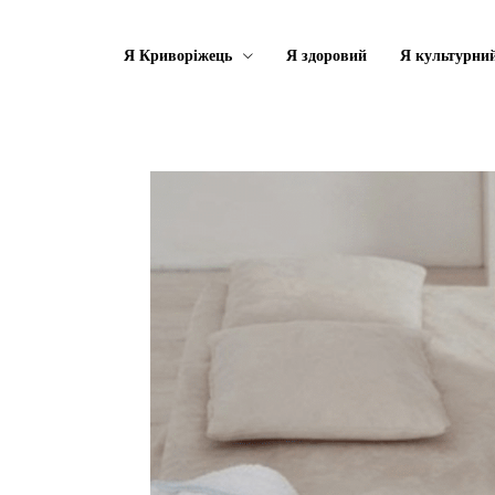
Я Криворіжець
Я здоровий
Я культурни