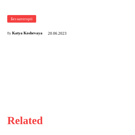
Без категорії
Katya Koshevaya
20.06.2023
By
Related