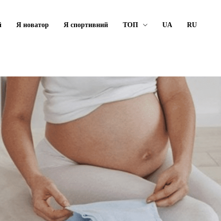
й
Я новатор
Я спортивний
ТОП
UA
RU