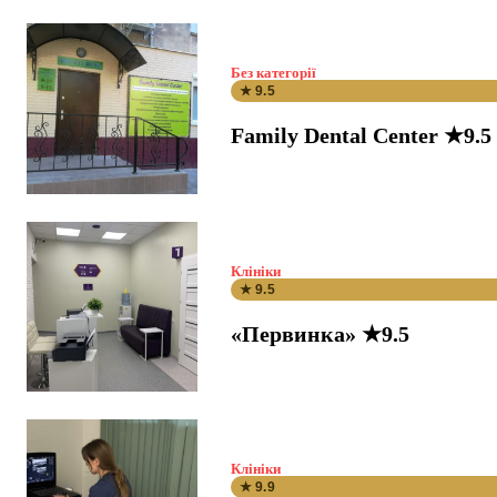
Без категорії
★ 9.5
Family Dental Center ★9.5
Клініки
★ 9.5
«Первинка» ★9.5
Клініки
★ 9.9