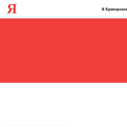
Я
Я Кривороже