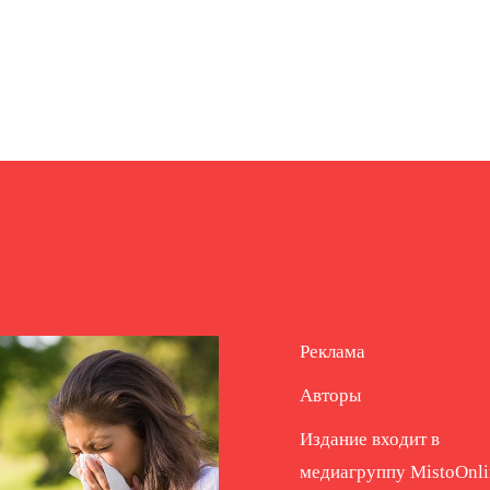
Реклама
Авторы
Издание входит в
медиагруппу
MistoOnli