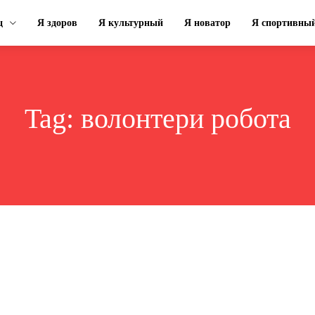
ц
Я здоров
Я культурный
Я новатор
Я спортивны
Tag:
волонтери робота