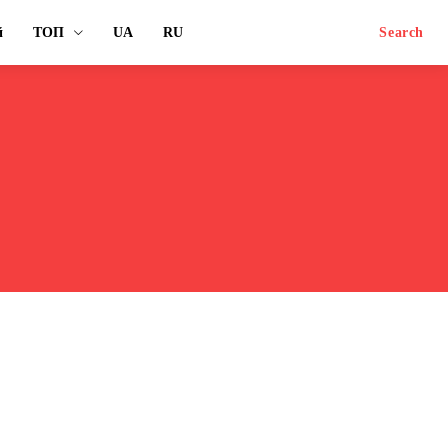
й
ТОП
UA
RU
Search