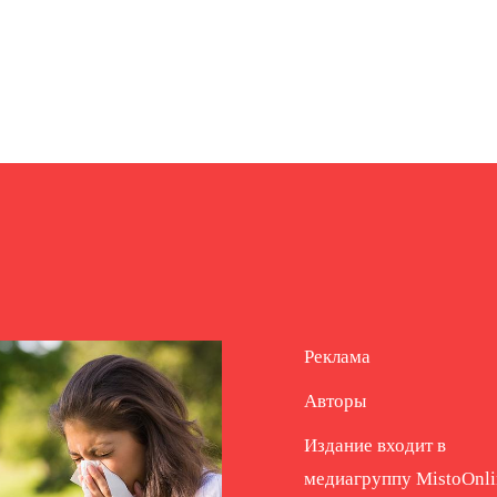
Реклама
Авторы
Издание входит в
медиагруппу
MistoOnli