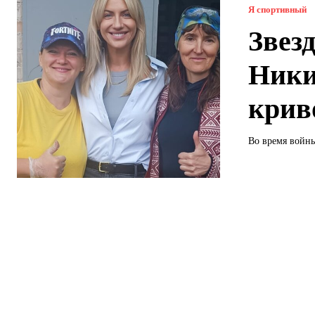
Я спортивный
Звез
Ники
крив
Во время войн