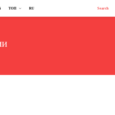
й
ТОП
RU
Search
ии