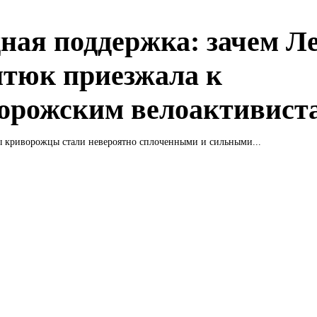
дная поддержка: зачем Л
тюк приезжала к
орожским велоактивист
ы криворожцы стали невероятно сплоченными и сильными...