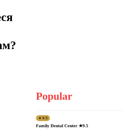
еся
ам?
Popular
★ 9.5
Family Dental Center ★9.5