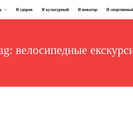
ц
Я здоров
Я культурный
Я новатор
Я спортивны
ag:
велосипедные екскурс