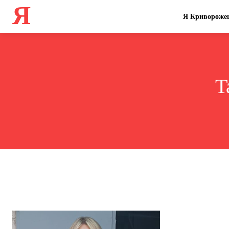
Я
Я Кривороже
T