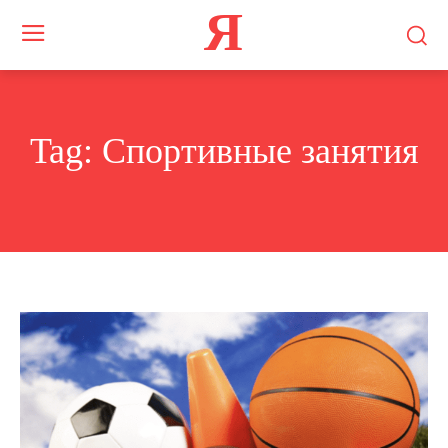
Я
Tag:
Спортивные занятия