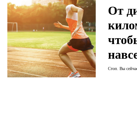
От д
кило
чтоб
навс
Стоп. Вы сейчас