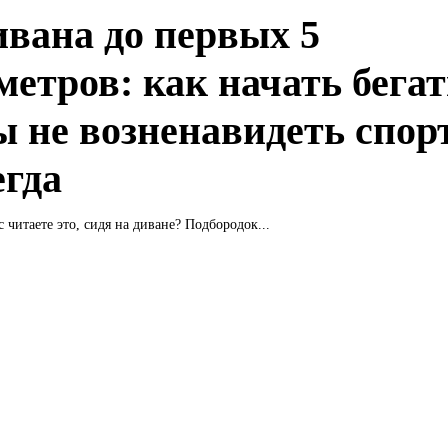
ивана до первых 5
метров: как начать бегат
ы не возненавидеть спор
егда
 читаете это, сидя на диване? Подбородок...