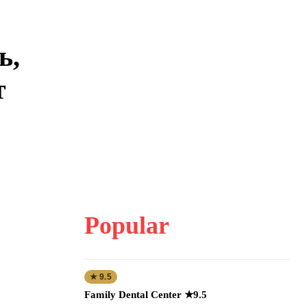
ь,
т
Popular
★ 9.5
Family Dental Center ★9.5