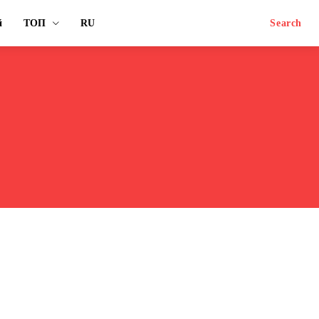
й
ТОП
RU
Search