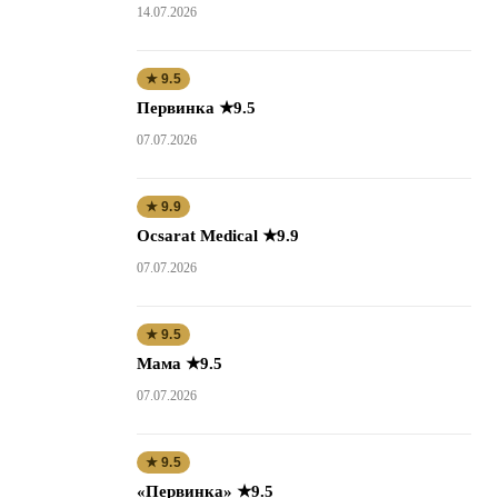
14.07.2026
★ 9.5
Первинка ★9.5
07.07.2026
★ 9.9
Ocsarat Medical ★9.9
07.07.2026
★ 9.5
Мама ★9.5
07.07.2026
★ 9.5
«Первинка» ★9.5