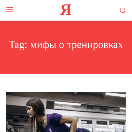
Я
Tag:
мифы о тренировках