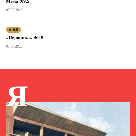
Мама ★9.5
07.07.2026
★ 9.5
«Первинка» ★9.5
07.07.2026
Я