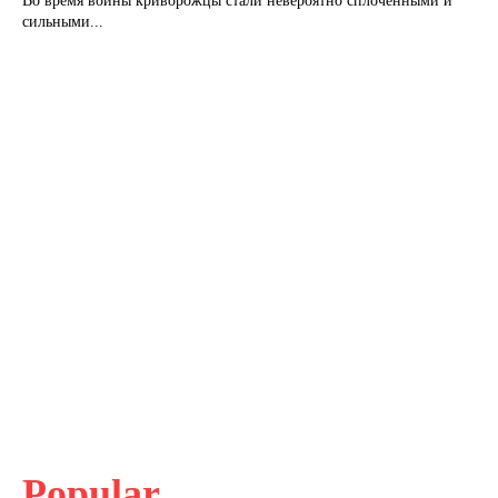
Во время войны криворожцы стали невероятно сплоченными и
сильными...
Popular