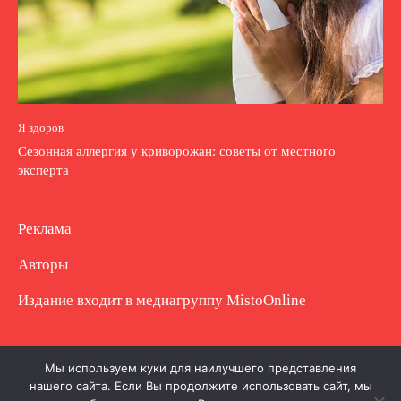
Я здоров
Сезонная аллергия у криворожан: советы от местного
эксперта
Реклама
Авторы
Издание входит в медиагруппу
MistoOnline
Copyright © Полное использование материала
Мы используем куки для наилучшего представления
нашего сайта. Если Вы продолжите использовать сайт, мы
запрещено. Частично разрешено с гиперссылкой.