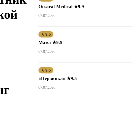
Ocsarat Medical ★9.9
кой
07.07.2026
★ 9.5
Мама ★9.5
07.07.2026
★ 9.5
«Первинка» ★9.5
нг
07.07.2026