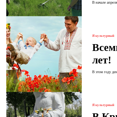
В начале апрел
Я культурный
Всем
лет!
В этом году де
Я культурный
В Кр