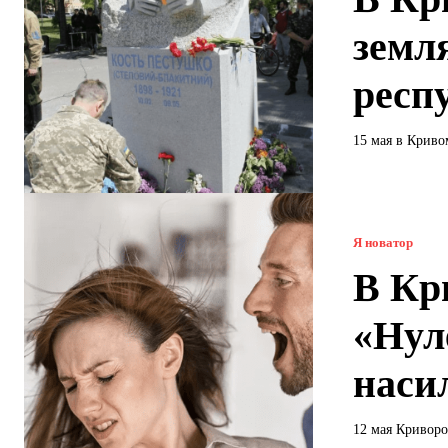
земл
респ
15 мая в Криво
Я новатор
В Кр
«Нул
наси
12 мая Кривор