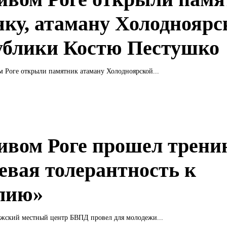
яку, атаману Холодноярс
ублики Костю Пестушко
м Роге открыли памятник атаману Холодноярской...
ивом Роге прошел трени
евая толерантность к
лию»
ожский местный центр БВПД провел для молодежи...