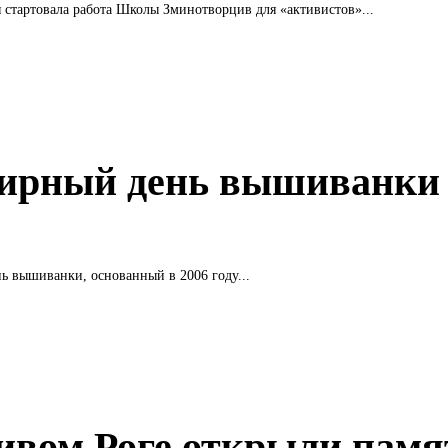
я стартовала работа Школы Зминотворцив для «активистов»...
ирный день вышиванки
нь вышиванки, основанный в 2006 году...
ивом Роге открыли пам