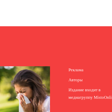
Реклама
Авторы
Издание входит в
медиагруппу
MistoOnli