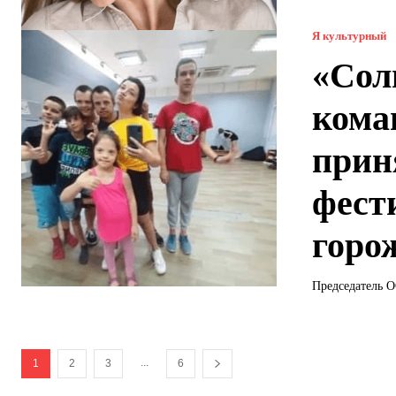
Я культурный
«Сол
кома
прин
фест
горо
Председатель О
...
1
2
3
6