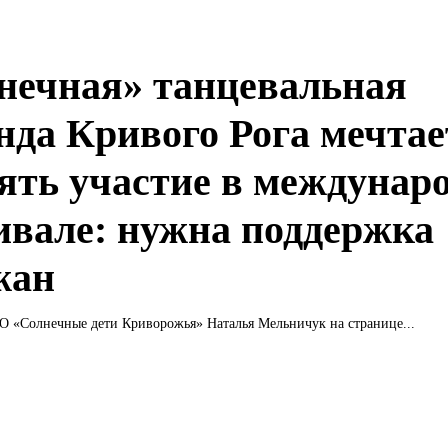
нечная» танцевальная
нда Кривого Рога мечтае
ять участие в междунар
ивале: нужна поддержка
жан
О «Солнечные дети Криворожья» Наталья Мельничук на странице...