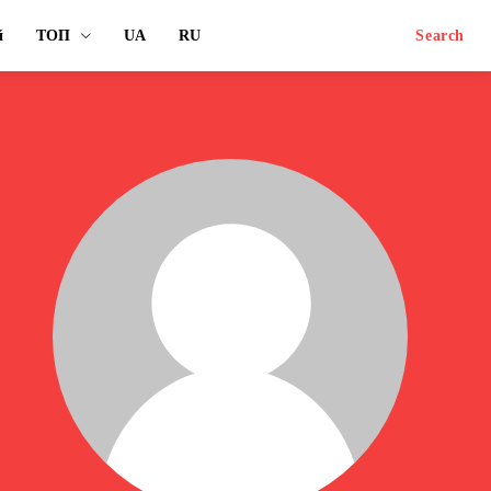
й
ТОП
UA
RU
Search