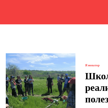
Я новатор
Школ
реал
поле