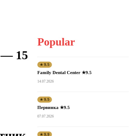
Popular
 — 15
★ 9.5
Family Dental Center ★9.5
14.07.2026
★ 9.5
Первинка ★9.5
07.07.2026
ятник
★ 9.9