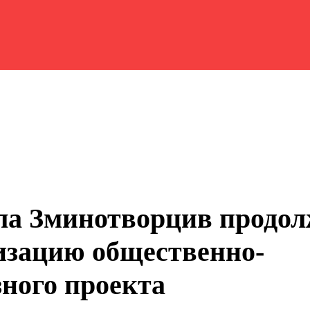
а Зминотворцив продол
изацию общественно-
зного проекта