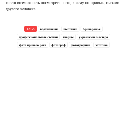
то это возможность посмотреть на то, к чему он привык, глазами
другого человека.
TAGS
вдохновение
выставка
Криворожье
профессиональные съемки
творцы
украинские мастера
фото кривого рога
фотограф
фотографиня
эстетика