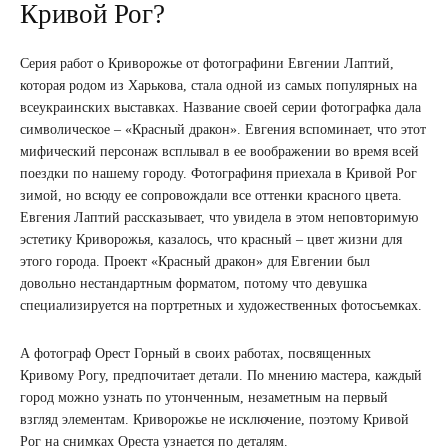
Кривой Рог?
Серия работ о Криворожье от фотографини Евгении Лаптий,
которая родом из Харькова, стала одной из самых популярных на
всеукраинских выставках. Название своей серии фотографка дала
символическое – «Красный дракон». Евгения вспоминает, что этот
мифический персонаж всплывал в ее воображении во время всей
поездки по нашему городу. Фотографиня приехала в Кривой Рог
зимой, но всюду ее сопровождали все оттенки красного цвета.
Евгения Лаптий рассказывает, что увидела в этом неповторимую
эстетику Криворожья, казалось, что красный – цвет жизни для
этого города. Проект «Красный дракон» для Евгении был
довольно нестандартным форматом, потому что девушка
специализируется на портретных и художественных фотосъемках.
А фотограф Орест Горный в своих работах, посвященных
Кривому Рогу, предпочитает детали. По мнению мастера, каждый
город можно узнать по утонченным, незаметным на первый
взгляд элементам. Криворожье не исключение, поэтому Кривой
Рог на снимках Ореста узнается по деталям.