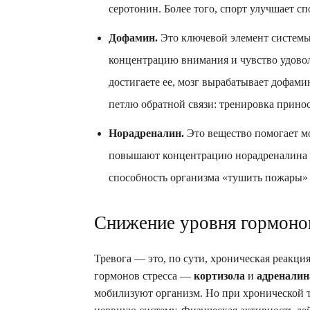
серотонин. Более того, спорт улучшает с
Дофамин.
Это ключевой элемент системы 
концентрацию внимания и чувство удоволь
достигаете ее, мозг вырабатывает дофами
петлю обратной связи: тренировка принос
Норадреналин.
Это вещество помогает мо
повышают концентрацию норадреналина в 
способность организма «тушить пожары» д
Снижение уровня гормонов
Тревога — это, по сути, хроническая реакци
гормонов стресса —
кортизола
и
адреналин
мобилизуют организм. Но при хронической т