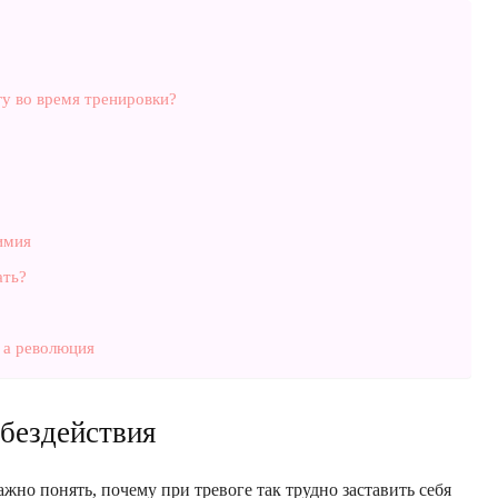
гу во время тренировки?
имия
ать?
 а революция
 бездействия
ажно понять, почему при тревоге так трудно заставить себя