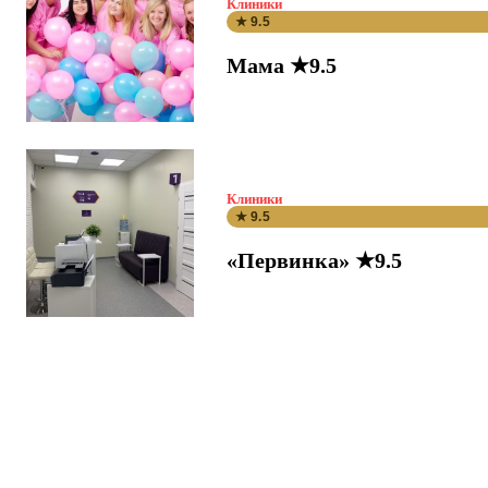
Клиники
★ 9.5
Мама ★9.5
Клиники
★ 9.5
«Первинка» ★9.5