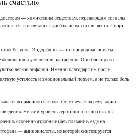
ь счастья»
едиаторам — химическим веществам, передающим сигналы
ойства часто связаны с дисбалансом этих веществ. Спорт
отик» бегунов. Эндорфины — это природные опиаты,
езболивания и улучшения настроения. Они блокируют
увство легкой эйфории. Именно благодаря им после
ятную усталость и эмоциональный подъем, а не только боль
зывают «гормоном счастья». Он отвечает за регуляцию
 поведения. Низкий уровень серотонина тесно связан с
нения, особенно аэробные (бег, плавание, езда на
птофана — аминокислоты, из которой синтезируется