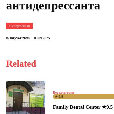
антидепрессанта
Я спортивный
ikryvorizhets
03.09.2025
By
Related
Без категории
★ 9.5
Family Dental Center ★9.5