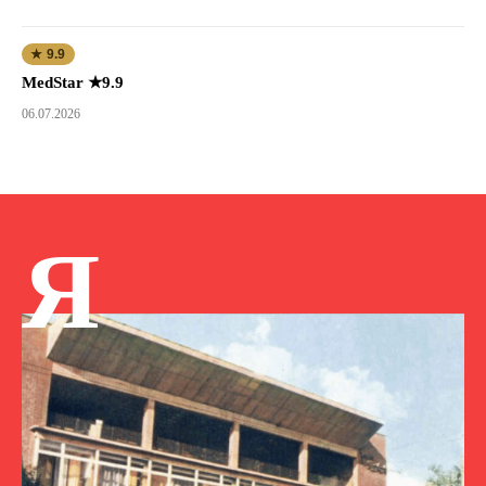
★ 9.9
MedStar ★9.9
06.07.2026
Я