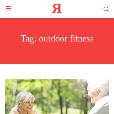
Я
Tag:
outdoor fitness