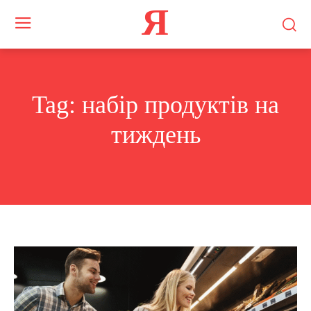
Я
Tag:
набір продуктів на
тиждень