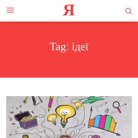
Я
Tag:
ідеї