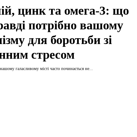
ій, цинк та омега-3: що
равді потрібно вашому
ізму для боротьби зі
нним стресом
нашому галасливому місті часто починається не...