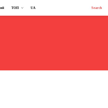
ний
ТОП
UA
Search