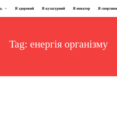
ць
Я здоровий
Я культурний
Я новатор
Я спортив
Tag:
енергія організму