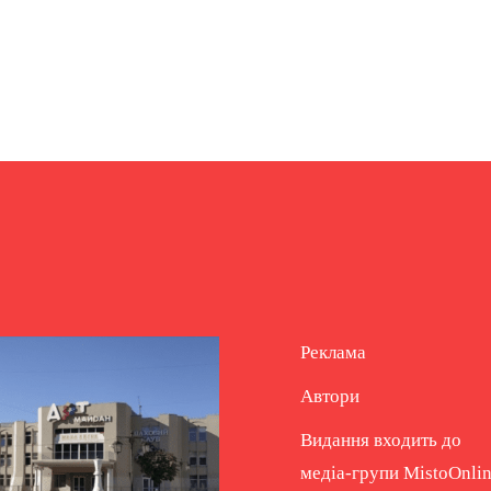
Реклама
Автори
Видання входить до
медіа-групи
MistoOnli