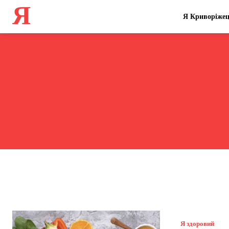
Я
Я Криворіже
Я здоровий