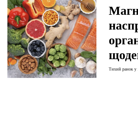
Магн
насп
орган
щоде
Тихий ранок у 