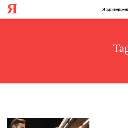
Я
Я Криворіже
Ta