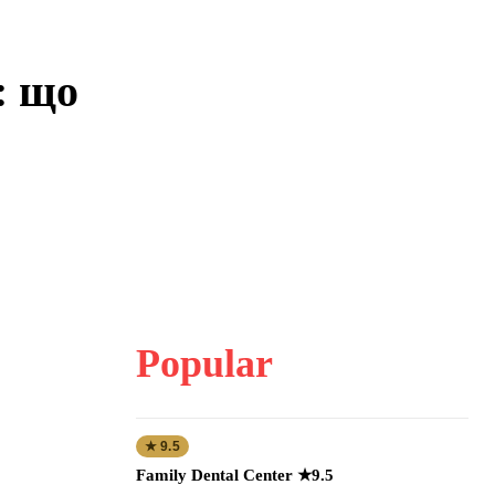
: що
Popular
★ 9.5
Family Dental Center ★9.5