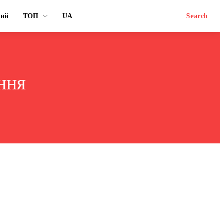
ний
ТОП
UA
Search
ння