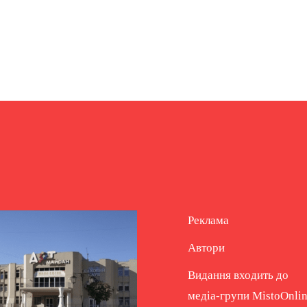
Реклама
Автори
Видання входить до
медіа-групи
MistoOnli