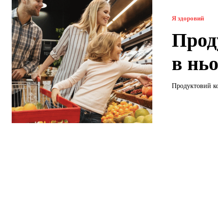
Я здоровий
Прод
в нь
Продуктовий кош