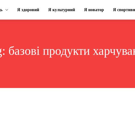
ць
Я здоровий
Я культурний
Я новатор
Я спортив
g:
базові продукти харчува