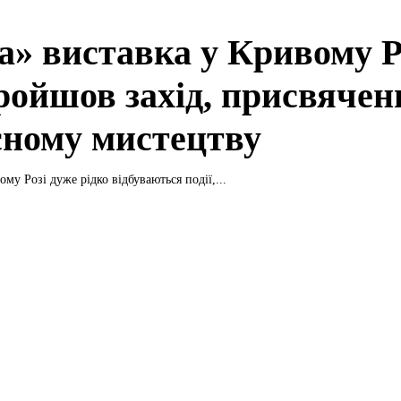
а» виставка у Кривому Р
ройшов захід, присвячен
сному мистецтву
му Розі дуже рідко відбуваються події,...