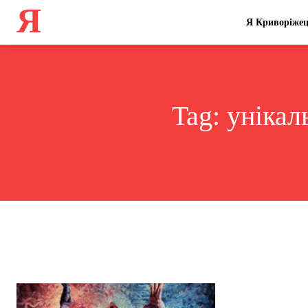
Я
Я Криворіже
Tag:
унікал