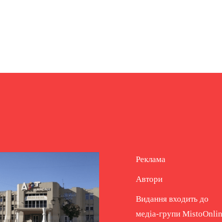
Реклама
Автори
Видання входить до
медіа-групи
MistoOnli