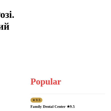
озі.
ий
Popular
★ 9.5
Family Dental Center ★9.5