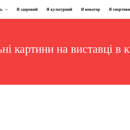
ць
Я здоровий
Я культурний
Я новатор
Я спортив
ьні картини на виставці в 