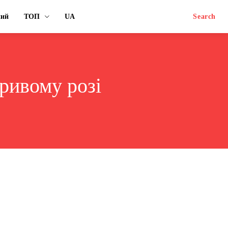
ний
ТОП
UA
Search
кривому розі