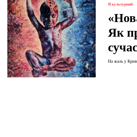
Я культурний
«Нов
Як п
суча
На жаль у Криво