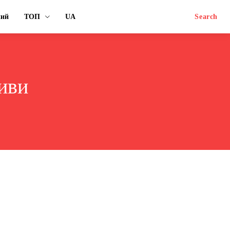
ний
ТОП
UA
Search
иви