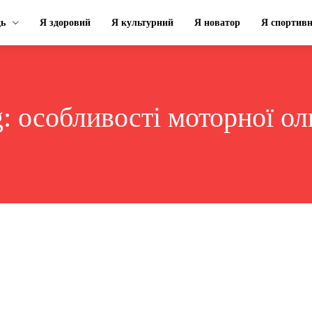
ць
Я здоровий
Я культурний
Я новатор
Я спортив
g:
особливості моторної ол