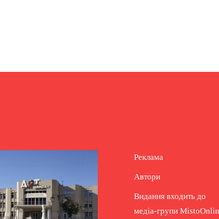
Реклама
Автори
Видання входить до
медіа-групи
MistoOnli