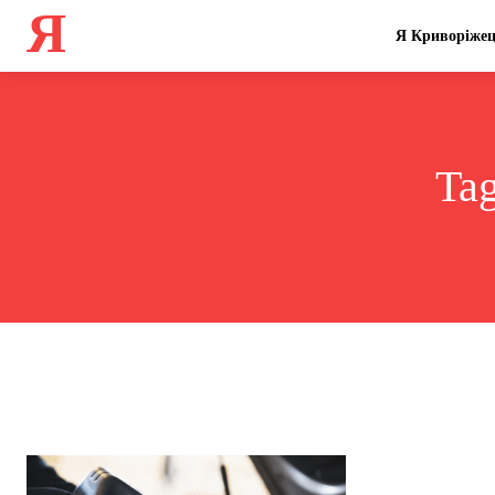
Я
Я Криворіже
Ta