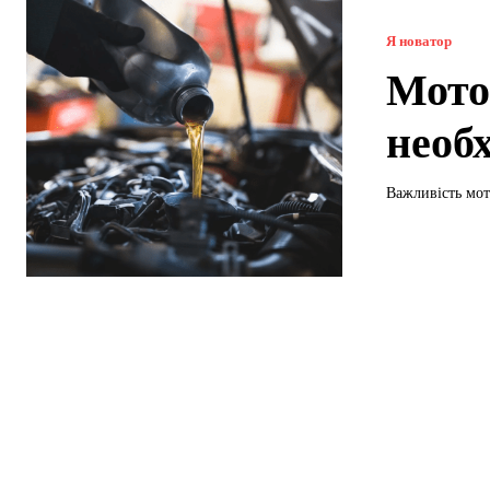
Я новатор
Мото
необх
Важливість мот