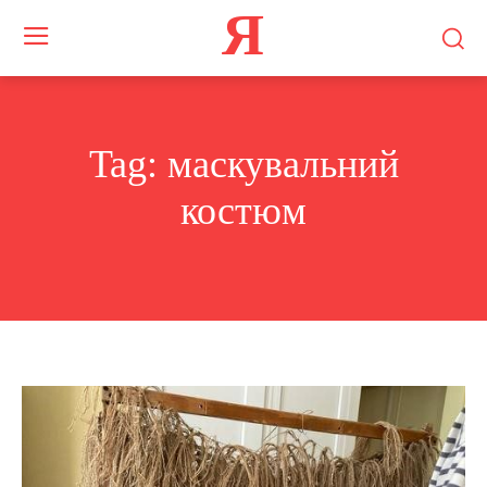
Я
Tag:
маскувальний
костюм