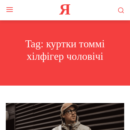
Я
Tag:
куртки томмі
хілфігер чоловічі