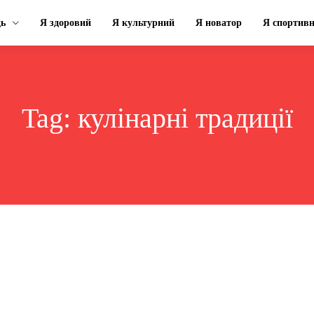
ць
Я здоровий
Я культурний
Я новатор
Я спортив
Tag:
кулінарні традиції