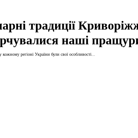
нарні традиції Криворіж
арчувалися наші пращур
у кожному регіоні України були свої особливості...