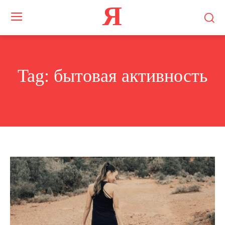
Я
Tag:
бытовая активность