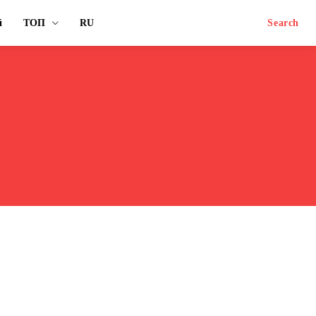
й
ТОП
RU
Search