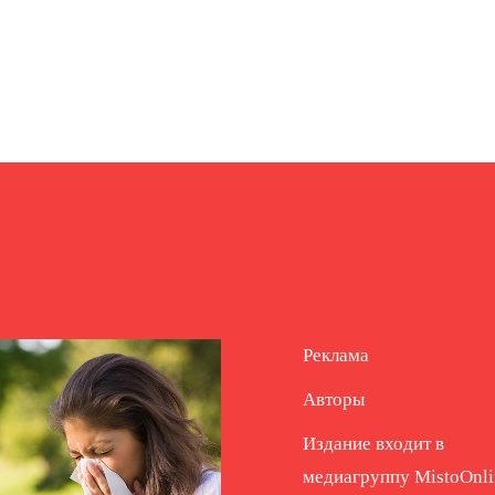
Реклама
Авторы
Издание входит в
медиагруппу
MistoOnli